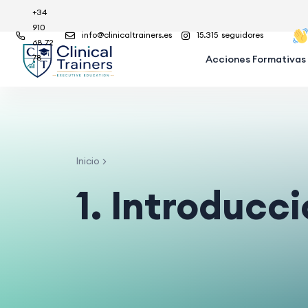
+34
910
info@clinicaltrainers.es
15.315
seguidores
68 72
78
Acciones Formativas
Inicio
1. Introducc