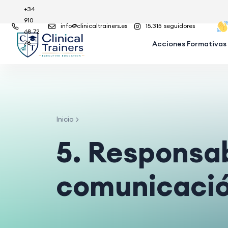
+34
910
info@clinicaltrainers.es
15.315
seguidores
68 72
78
Acciones Formativas
Inicio
5. Responsab
comunicaci