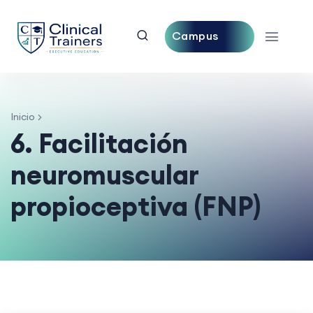
Campus
Central
Inicio
6. Facilitación
neuromuscular
propioceptiva (FNP)