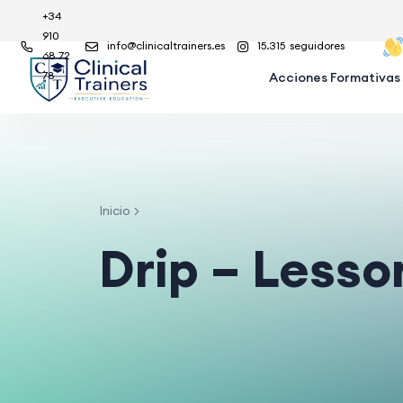
+34
910
info@clinicaltrainers.es
15.315
seguidores
68 72
78
Acciones Formativas
Inicio
Drip – Lesso