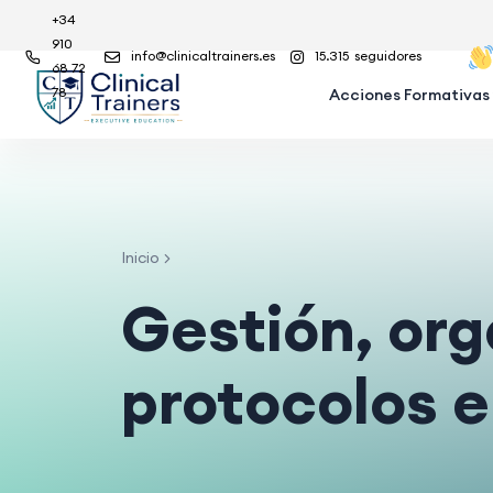
+34
910
info@clinicaltrainers.es
15.315
seguidores
68 72
78
Acciones Formativas
Inicio
Gestión, org
protocolos e