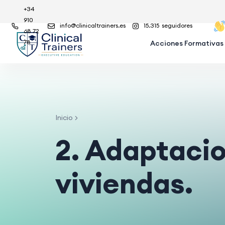
+34
910
info@clinicaltrainers.es
15.315
seguidores
68 72
78
Acciones Formativas
Inicio
2. Adaptacio
viviendas.