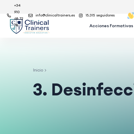
+34
910
info@clinicaltrainers.es
15.315
seguidores
68 72
78
Acciones Formativas
Inicio
3. Desinfecc