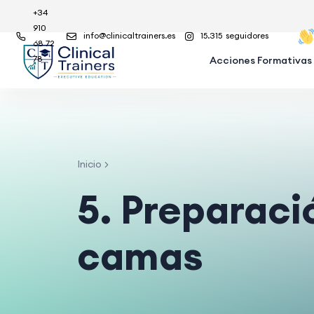
+34
910
info@clinicaltrainers.es
15.315
seguidores
68 72
78
Acciones Formativas
Inicio
5. Preparaci
camas