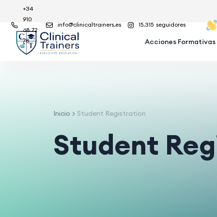
+34
910
info@clinicaltrainers.es
15.315
seguidores
68 72
78
Acciones Formativas
Inicio
Student Registration
Student Regi