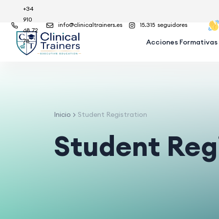
+34
910
info@clinicaltrainers.es
15.315
seguidores
68 72
78
Acciones Formativas
Inicio
Student Registration
Student Regi