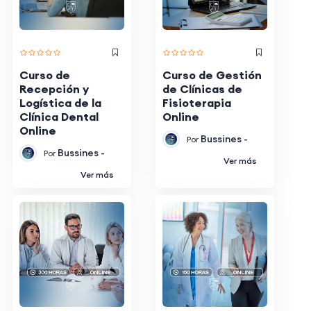
Curso de
Curso de Gestión
Recepción y
de Clínicas de
Logística de la
Fisioterapia
Clínica Dental
Online
Online
Bussines -
Por
Bussines -
Por
Ver más
Ver más