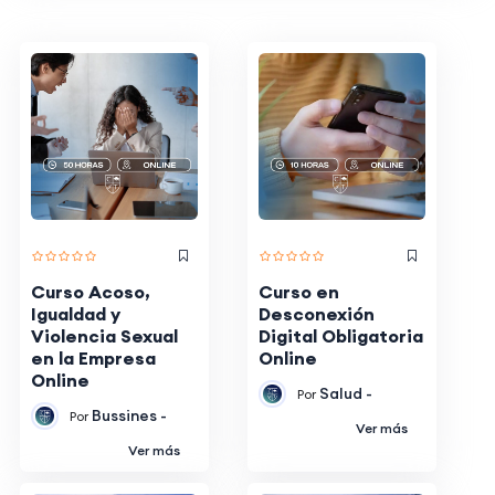
Curso Acoso,
Curso en
Igualdad y
Desconexión
Violencia Sexual
Digital Obligatoria
en la Empresa
Online
Online
Salud -
Por
Bussines -
Por
Ver más
Ver más