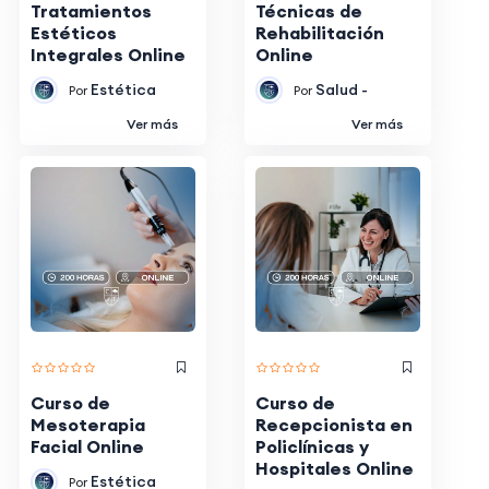
Tratamientos
Técnicas de
Estéticos
Rehabilitación
Integrales Online
Online
Estética
Salud -
Por
Por
Ver más
Ver más
Curso de
Curso de
Mesoterapia
Recepcionista en
Facial Online
Policlínicas y
Hospitales Online
Estética
Por