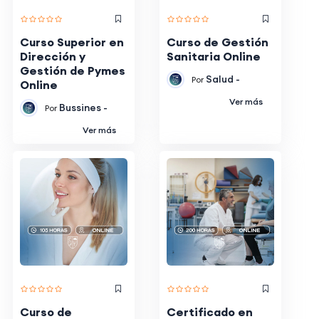
Curso Superior en
Curso de Gestión
Dirección y
Sanitaria Online
Gestión de Pymes
Salud -
Por
Online
Ver más
Bussines -
Por
Ver más
Curso de
Certificado en