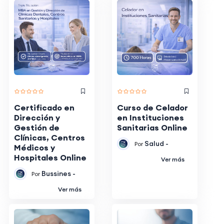
Certificado en
Curso de Celador
Dirección y
en Instituciones
Gestión de
Sanitarias Online
Clínicas, Centros
Salud -
Por
Médicos y
Hospitales Online
Ver más
Bussines -
Por
Ver más