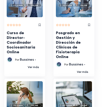
Curso de
Posgrado en
Director-
Gestión y
Coordinador
Dirección de
Sociosanitaria
Clínicas de
Online
Fisioterapia
Online
Bussines -
Por
Bussines -
Por
Ver más
Ver más