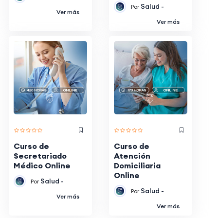
Salud -
Por
Ver más
Ver más
Curso de
Curso de
Secretariado
Atención
Médico Online
Domiciliaria
Online
Salud -
Por
Salud -
Por
Ver más
Ver más