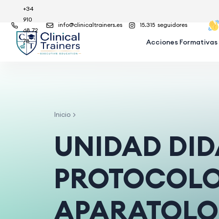
+34
910
info@clinicaltrainers.es
15.315
seguidores
68 72
78
Acciones Formativas
Inicio
UNIDAD DID
PROTOCOLOS
APARATOLO