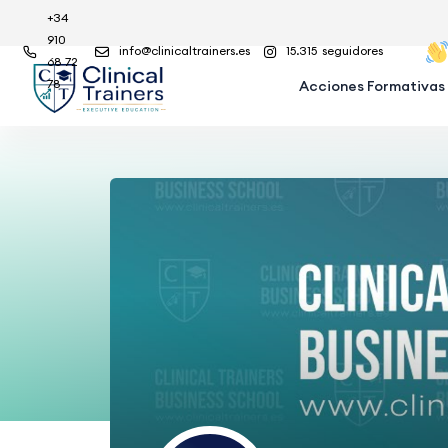
+34
910
info@clinicaltrainers.es
15.315
seguidores
68 72
78
Acciones Formativas