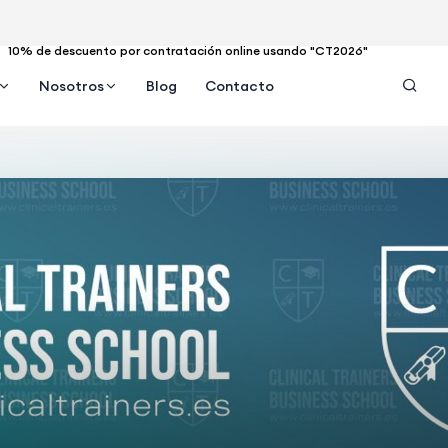
10% de descuento por contratación online usando "CT2026"
Nosotros
Blog
Contacto