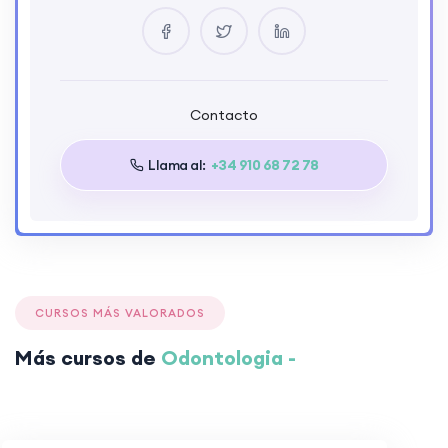
Sin requisitos previos
Etiquetas
Contacto
Presencial
Llama al:
+34 910 68 72 78
Público objetivo
Profesionales buscando ampliar su
formación
CURSOS MÁS VALORADOS
Jóvenes interesados en la odontología
Más cursos de
Odontologia -