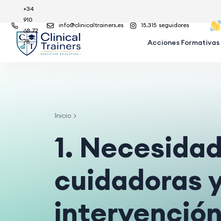
+34
910
info@clinicaltrainers.es
15.315
seguidores
68 72
78
Acciones Formativas
Inicio
1. Necesidad
cuidadoras y
intervención