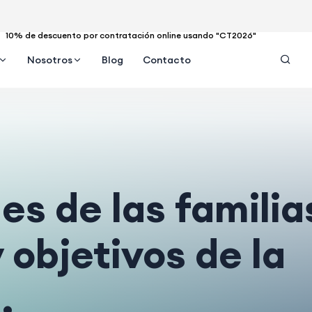
10% de descuento por contratación online usando "CT2026"
Nosotros
Blog
Contacto
es de las familia
 objetivos de la
.