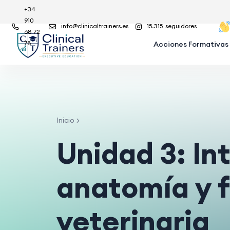
+34
910
info@clinicaltrainers.es
15.315
seguidores
68 72
78
Acciones Formativas
Inicio
Unidad 3: In
anatomía y f
veterinaria