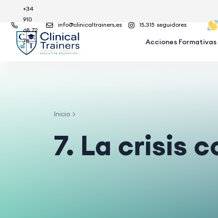
+34
910
info@clinicaltrainers.es
15.315
seguidores
68 72
78
Acciones Formativas
Inicio
7. La crisis 