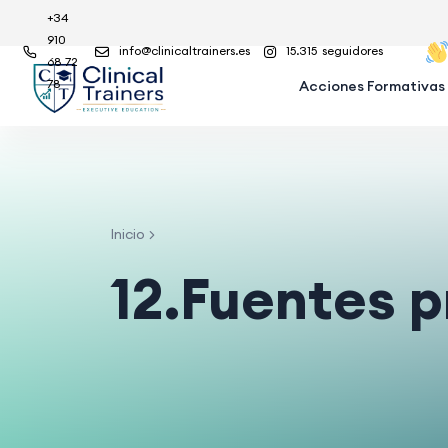
+34
910
info@clinicaltrainers.es
15.315
seguidores
68 72
78
Acciones Formativas
Inicio
12.Fuentes p