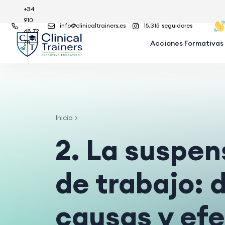
+34
910
info@clinicaltrainers.es
15.315
seguidores
68 72
78
Acciones Formativas
Inicio
2. La suspen
de trabajo: 
causas y ef