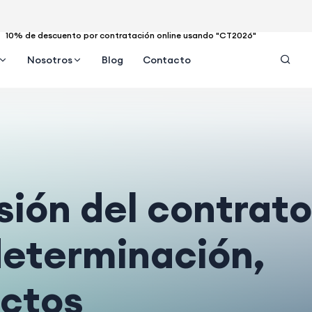
10% de descuento por contratación online usando "CT2026"
Nosotros
Blog
Contacto
sión del contrato
determinación,
ectos