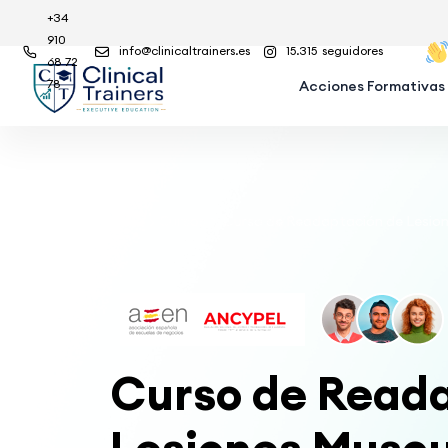
+34
910
info@clinicaltrainers.es
15.315
seguidores
68 72
78
Acciones Formativas
Inicio
Cursos
Curso de Readaptación de Lesione
Curso de Read