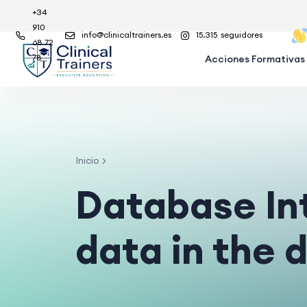
+34
910
info@clinicaltrainers.es
15.315
seguidores
68 72
78
Acciones Formativas
Inicio
Database In
data in the 