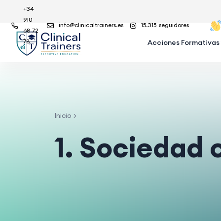
+34
910
info@clinicaltrainers.es
15.315
seguidores
68 72
78
Acciones Formativas
Inicio
1. Sociedad 