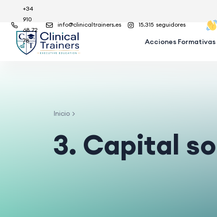
+34
910
info@clinicaltrainers.es
15.315
seguidores
68 72
78
Acciones Formativas
Inicio
3. Capital so