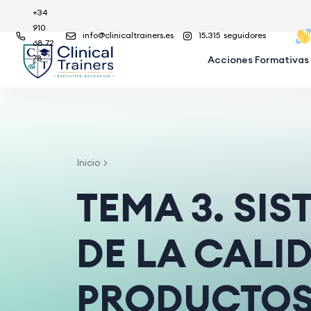
+34
910
info@clinicaltrainers.es
15.315
seguidores
68 72
78
Acciones Formativas
Inicio
TEMA 3. SI
DE LA CALI
PRODUCTOS