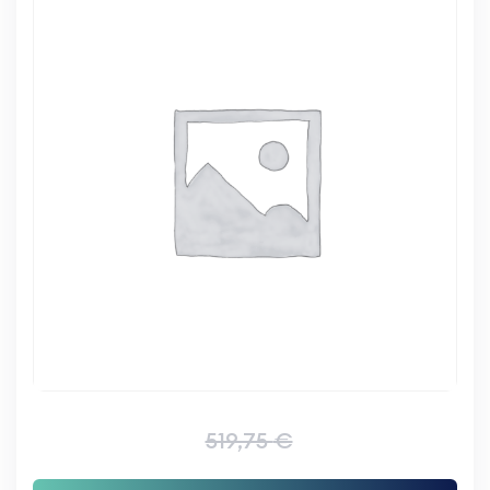
519,75
€